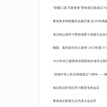
“韵聚江源 艺荟青海”青海省文联成立7
青海美术馆馆藏作品展开幕 近300件
省文联认真学习贯彻省委十四届九次全
德国、塞内加尔诗人获得“2025年度15
2024年对口援青和东西部协作省市文
“庆祝中华人民共和国成立75周年——
省文联召开党纪学习教育专班会议
青海省文联第九次代表大会召开