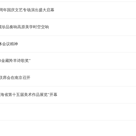
0周年国庆文艺专场演出盛大启幕
典藏珍品奏响高原美学时空交响
体会议精神
73金藏羚羊诗歌奖”
联联席会在南京召开
青海省第十五届美术作品展览”开幕