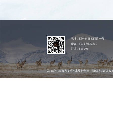
地址：西宁市五四西路一号
传真：0971-6330561
邮编：810008
版权所有:青海省文学艺术界联合会 青ICP备1200032