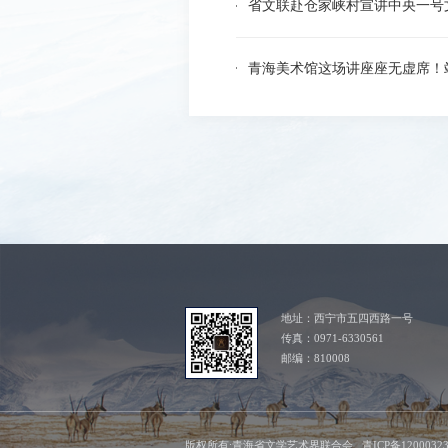
省文联赴仓家峡村宣讲中央一号文
青海美术馆这场讲座座无虚席！
地址：西宁市五四西路一号
传真：0971-6330561
邮编：810008
版权所有:青海省文学艺术界联合会 青ICP备1200032