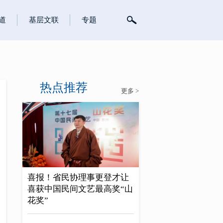
道
基层文联
专题
热点推荐
更多 >
喜报！省民协理事更登才让
喜获中国民间文艺最高奖“山
花奖”