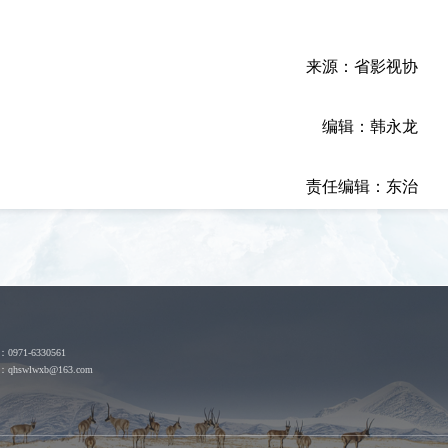
来源：省影视协
编辑：韩永龙
责任编辑：东治
0971-6330561
qhswlwxb@163.com