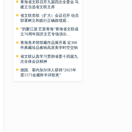
青海省文联召开九届四次全委会 马
建立当选省文联主席
省文联党组（扩大）会议召开 动员
部署树立和践行正确政绩观...
“韵聚江源 艺荟青海”青海省文联成
立70周年国庆文艺专场演出...
青海美术馆馆藏作品展开幕 近300
件典藏珍品奏响高原美学时空交响
省文联认真学习贯彻省委十四届九
次全体会议精神
德国、塞内加尔诗人获得“2025年
度1573金藏羚羊诗歌奖”