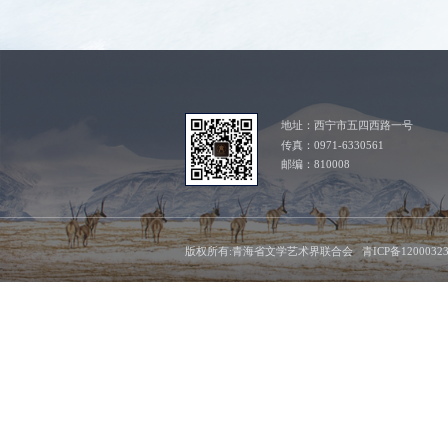
地址：西宁市五四西路一号
传真：0971-6330561
邮编：810008
版权所有:青海省文学艺术界联合会 青ICP备1200032